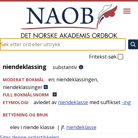
Fritekst-søk
niendeklassing
niendeklassing
substantiv
en
;
niendeklassingen
,
MODERAT BOKMÅL
niendeklassinger
FULL BOKMÅLSNORM
avledet av
niendeklasse
med suffikset
-ing
ETYMOLOGI
BETYDNING OG BRUK
elev i niende klasse
| jf.
niendeklasse
Siter denne ordartikkelen