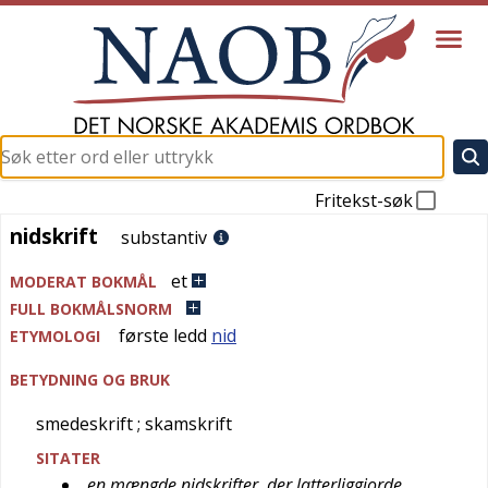
Fritekst-søk
nidskrift
nidskrift
substantiv
et
MODERAT BOKMÅL
FULL BOKMÅLSNORM
første ledd
nid
ETYMOLOGI
BETYDNING OG BRUK
smedeskrift
; skamskrift
SITATER
en mængde nidskrifter, der latterliggjorde