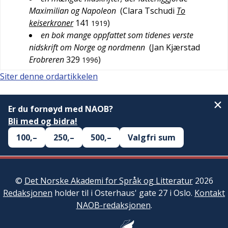
Maximilian og Napoleon
(
Clara Tschudi
To
keiserkroner
141
)
1919
en bok mange oppfattet som tidenes verste
nidskrift om Norge og nordmenn
(
Jan Kjærstad
Erobreren
329
)
1996
Siter denne ordartikkelen
Er du fornøyd med NAOB?
Bli med og bidra!
100,–
250,–
500,–
Valgfri sum
©
Det Norske Akademi for Språk og Litteratur
2026
Redaksjonen
holder til i Osterhaus' gate 27 i Oslo.
Kontakt
NAOB-redaksjonen
.