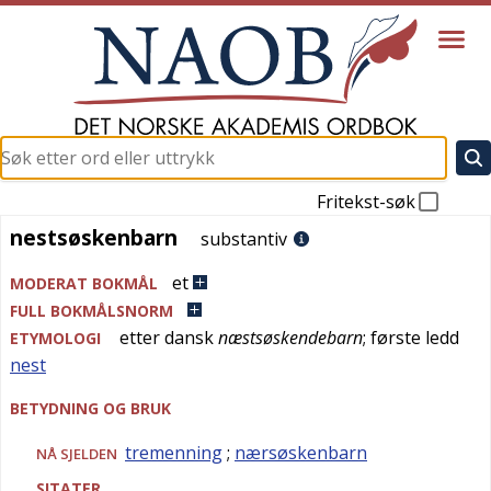
Fritekst-søk
nestsøskenbarn
nestsøskenbarn
substantiv
et
MODERAT BOKMÅL
FULL BOKMÅLSNORM
etter
dansk
næstsøskendebarn
; første ledd
ETYMOLOGI
nest
BETYDNING OG BRUK
tremenning
;
nærsøskenbarn
NÅ SJELDEN
SITATER