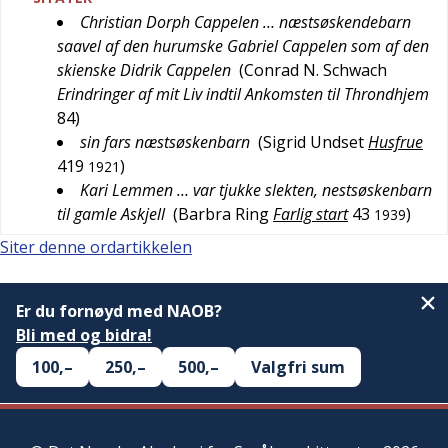
Christian Dorph Cappelen … næstsøskendebarn
saavel af den hurumske Gabriel Cappelen som af den
skienske Didrik Cappelen
(
Conrad N. Schwach
Erindringer af mit Liv indtil Ankomsten til Throndhjem
84
)
sin fars næstsøskenbarn
(
Sigrid Undset
Husfrue
419
)
1921
Kari Lemmen … var tjukke slekten, nestsøskenbarn
til gamle Askjell
(
Barbra Ring
Farlig start
43
)
1939
Siter denne ordartikkelen
Er du fornøyd med NAOB?
Bli med og bidra!
100,–
250,–
500,–
Valgfri sum