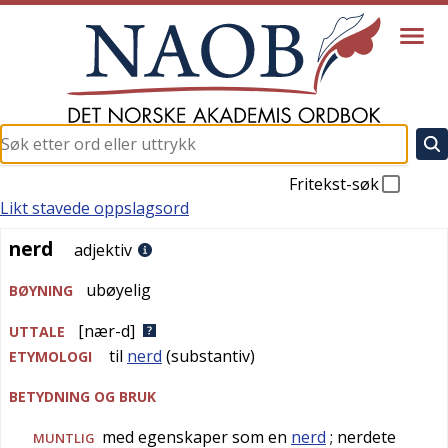
Fritekst-søk
Likt stavede oppslagsord
nerd
nerd
adjektiv
ubøyelig
BØYNING
[nær-d]
UTTALE
til
nerd
(substantiv)
ETYMOLOGI
BETYDNING OG BRUK
med egenskaper som en
nerd
; nerdete
MUNTLIG