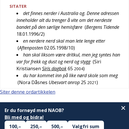
SITATER
det finnes nerder i Australia og. Denne adressen
inneholder alt du trenger å vite om det nerdeste
bandet på den sørlige hemisfære
(
Bergens Tidende
18.01.1996/2
)
en nerdere nerd skal man lete lenge etter
(
Aftenposten
02.05.1998/10
)
han skal liksom være dritkul, men jeg syntes han
var for frekk og dust og nerd og stygg
(
Siri
Kristiansen
Siris dagbok
65
)
2004
du har kommet inn på like nørd skole som meg
(
Nora Dåsnes
Ubesvart anrop
25
)
2021
Siter denne ordartikkelen
Er du fornøyd med NAOB?
Bli med og bidra!
100,–
250,–
500,–
Valgfri sum