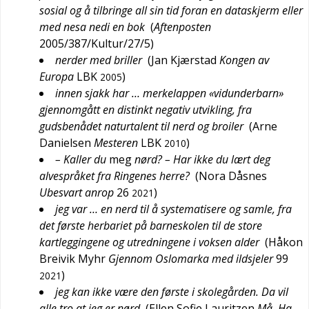
sosial og å tilbringe all sin tid foran en dataskjerm eller
med nesa nedi en bok
(
Aftenposten
2005/387/Kultur/27/5
)
nerder med briller
(
Jan Kjærstad
Kongen av
Europa
LBK
)
2005
innen sjakk har … merkelappen «vidunderbarn»
gjennomgått en distinkt negativ utvikling, fra
gudsbenådet naturtalent til nerd og broiler
(
Arne
Danielsen
Mesteren
LBK
)
2010
– Kaller du
meg
nørd? – Har ikke du lært deg
alvespråket fra Ringenes herre?
(
Nora Dåsnes
Ubesvart anrop
26
)
2021
jeg var … en nerd til å systematisere og samle, fra
det første herbariet på barneskolen til de store
kartleggingene og utredningene i voksen alder
(
Håkon
Breivik Myhr
Gjennom Oslomarka med ildsjeler
99
)
2021
jeg kan ikke være den første i skolegården. Da vil
alle tro at jeg er nørd
(
Ellen Sofie Lauritzen
Må. Ha.