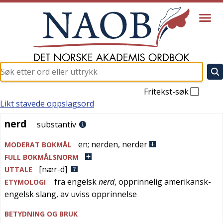
Fritekst-søk
Likt stavede oppslagsord
nerd
nerd
substantiv
en
;
nerden
,
nerder
MODERAT BOKMÅL
FULL BOKMÅLSNORM
[nær-d]
UTTALE
fra
engelsk
nerd
, opprinnelig
amerikansk-
ETYMOLOGI
engelsk
slang
, av uviss opprinnelse
BETYDNING OG BRUK