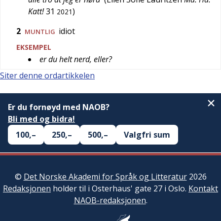
Katt!
31
)
2021
2
idiot
MUNTLIG
EKSEMPEL
er du helt nerd, eller?
Siter denne ordartikkelen
Er du fornøyd med NAOB?
Bli med og bidra!
100,–
250,–
500,–
Valgfri sum
©
Det Norske Akademi for Språk og Litteratur
2026
Redaksjonen
holder til i Osterhaus' gate 27 i Oslo.
Kontakt
NAOB-redaksjonen
.