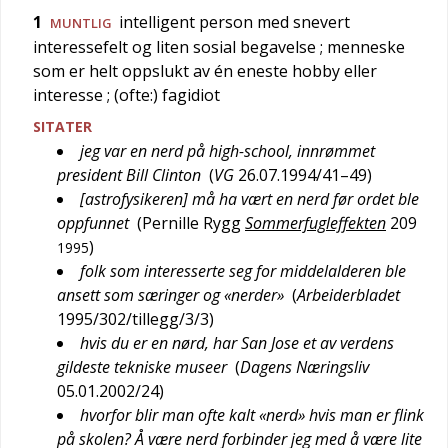
1
intelligent person med snevert
MUNTLIG
interessefelt og liten sosial begavelse
; menneske
som er helt oppslukt av én eneste hobby eller
interesse
; (ofte:) fagidiot
SITATER
jeg var en nerd på high-school, innrømmet
president Bill Clinton
(
VG
26.07.1994/41–49
)
[astrofysikeren] må ha vært en nerd før ordet ble
oppfunnet
(
Pernille Rygg
Sommerfugleffekten
209
)
1995
folk som interesserte seg for middelalderen ble
ansett som særinger og «nerder»
(
Arbeiderbladet
1995/302/tillegg/3/3
)
hvis du er en nørd, har San Jose et av verdens
gildeste tekniske museer
(
Dagens Næringsliv
05.01.2002/24
)
hvorfor blir man ofte kalt «nerd» hvis man er flink
på skolen? Å være nerd forbinder jeg med å være lite