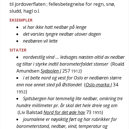
til jordoverflaten
; fellesbetegnelse for regn, snø,
sludd, hagl o.l.
EKSEMPLER
vi har ikke hatt nedbør på lenge
det varsles tyngre nedbør utover dagen
nedbøren vil lette
SITATER
nordvestlig vind … ledsages næsten altid av nedbør
og tiltar i styrke indtil barometerfaldet stanser
(
Roald
Amundsen
Sydpolen I
257
)
1912
i et belte nord og vest for Oslo er nedbøren større
enn noe annet sted på Østlandet
(
Oslo-marka I
34
)
1952
Spitsbergen har temmelig lite nedbør, omkring tre
hundre millimeter pr. år skal det hele dreie seg om
(
Liv Balstad
Nord for det øde hav
73
)
1955
journalene er nøyaktig ført og har rubrikker for
barometerstand, nedbør, vind, temperatur og