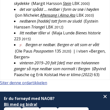
skydekke
(
Margit Harsson
Stein
LBK
)
2000
det var spådd … nedbør i form av snø i høyden
(
Jon Michelet
Aftensang i Alma Ata
LBK
)
2003
nedbøren [hadde] tatt form av sludd
(
Eystein
Hanssen
Triangel
LBK
)
2012
litt nedbør tåler vi
(
Maja Lunde
Bienes historie
223
)
2015
Bergen er nedbør. Bergen er alt som er vått
JF.
(
Ole Paus
Pauspoeten
135
)
| i visen «Bergen,
2020
Bergen»
vinteren 2019–20 falt [det] mer enn halvannen
ganger så mye nedbør som normalt i Bergen
(
Øyvind
Paasche og Erik Kolstad
Hva er klima (2022)
63
)
Siter denne ordartikkelen
Er du fornøyd med NAOB?
Bli med og bidra!