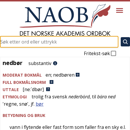
Fritekst-søk
nedbør
nedbør
substantiv
en
;
nedbøren
MODERAT BOKMÅL
FULL BOKMÅLSNORM
[ne:`dbør]
UTTALE
trolig fra
svensk
nederbörd
, til
bära ned
ETYMOLOGI
'
regne, snø
', jf.
bør
BETYDNING OG BRUK
vann i flytende eller fast form som faller fra en sky e.l.