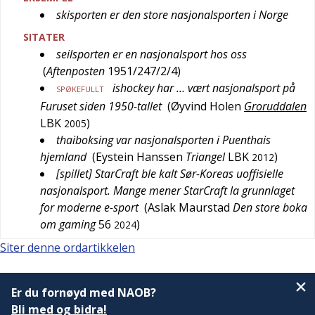
skisporten er den store nasjonalsporten i Norge
SITATER
seilsporten er en nasjonalsport hos oss
(
Aftenposten
1951/247/2/4
)
ishockey har … vært nasjonalsport på
SPØKEFULLT
Furuset siden 1950-tallet
(
Øyvind Holen
Groruddalen
LBK
)
2005
thaiboksing var nasjonalsporten i Puenthais
hjemland
(
Eystein Hanssen
Triangel
LBK
)
2012
[spillet] StarCraft ble kalt Sør-Koreas uoffisielle
nasjonalsport. Mange mener StarCraft la grunnlaget
for moderne e-sport
(
Aslak Maurstad
Den store boka
om gaming
56
)
2024
Siter denne ordartikkelen
Er du fornøyd med NAOB?
Bli med og bidra!