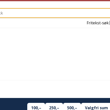
Fritekst-søk
100,–
250,–
500,–
Valgfri sum