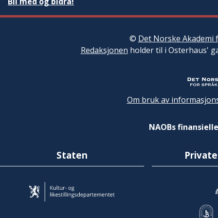
Bli med og bidra!
©
Det Norske Akademi f
Redaksjonen
holder til i Osterhaus' g
Om bruk av informasjons
NAOBs finansielle
Staten
Private