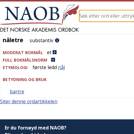
nåletre
nåletre
substantiv
et
MODERAT BOKMÅL
FULL BOKMÅLSNORM
første ledd
nål
ETYMOLOGI
BETYDNING OG BRUK
bartre
Siter denne ordartikkelen
Er du fornøyd med NAOB?