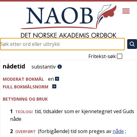
Fritekst-søk
nådetid
nådetid
substantiv
en
MODERAT BOKMÅL
FULL BOKMÅLSNORM
BETYDNING OG BRUK
1
tid, tidsalder som er kjennetegnet ved Guds
TEOLOGI
nåde
2
(forbigående) tid som preges av
nåde
;
OVERFØRT