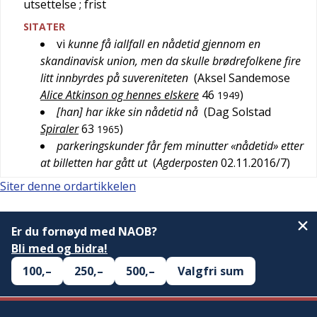
utsettelse
; frist
SITATER
vi
kunne få iallfall en nådetid gjennom en
skandinavisk union, men da skulle brødrefolkene fire
litt innbyrdes på suvereniteten
(
Aksel Sandemose
Alice Atkinson og hennes elskere
46
)
1949
[han] har ikke sin nådetid nå
(
Dag Solstad
Spiraler
63
)
1965
parkeringskunder får fem minutter «nådetid» etter
at billetten har gått ut
(
Agderposten
02.11.2016/7
)
Siter denne ordartikkelen
Er du fornøyd med NAOB?
Bli med og bidra!
100,–
250,–
500,–
Valgfri sum