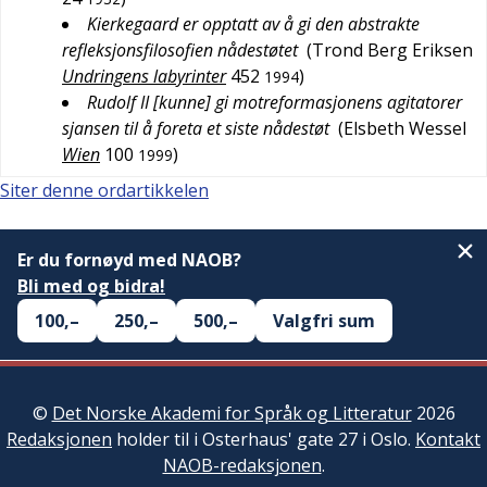
Kierkegaard er opptatt av å gi den abstrakte
refleksjonsfilosofien nådestøtet
(
Trond Berg Eriksen
Undringens labyrinter
452
)
1994
Rudolf II [kunne] gi motreformasjonens agitatorer
sjansen til å foreta et siste nådestøt
(
Elsbeth Wessel
Wien
100
)
1999
Siter denne ordartikkelen
Er du fornøyd med NAOB?
Bli med og bidra!
100,–
250,–
500,–
Valgfri sum
©
Det Norske Akademi for Språk og Litteratur
2026
Redaksjonen
holder til i Osterhaus' gate 27 i Oslo.
Kontakt
NAOB-redaksjonen
.