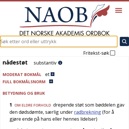
Fritekst-søk
nådestøt
nådestøt
substantiv
et
MODERAT BOKMÅL
FULL BOKMÅLSNORM
BETYDNING OG BRUK
1
drepende støt som bøddelen gav
OM ELDRE FORHOLD
den dødsdømte, særlig under
radbrekning
(for å
gjøre ende på hans eller hennes lidelser)