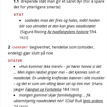
1.1
drepende støt man gir et såret dyr (for å spare
det for ytterligere smerte)
SITAT
saaledes maa der fires og hales, indtil hvalen
blir saa utmattet at den kan gives naadestøtet
(
Sigurd Risting
Av hvalfangstens historie
594
)
1922
2
begivenhet, hendelse som (omsider,
OVERFØRT
endelig) gjør slutt på noe
SITATER
«Hun kommer ikke mere!» – jei hører henne si det
… Men ingen rædsel griper mei – det kjennes som et
naadestøt. En underlig kraftesløs bævren i alle muskler
– og det er som om alting løser sei op inni mei
(
Hans
Jæger
Fængsel og Fortvilelse
184
)
1903
mangen gammel skjør familiebygning … fik
ubarmhjertig naadestøtet hèr!
(
Olaf Bull
Ignis ardens
24
)
1932