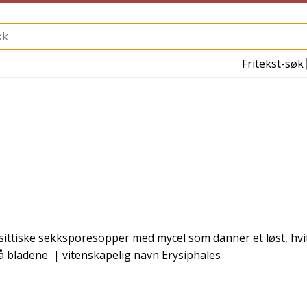
Fritekst-søk
ittiske sekksporesopper med mycel som danner et løst, hvitt
på bladene
| vitenskapelig navn
Erysiphales