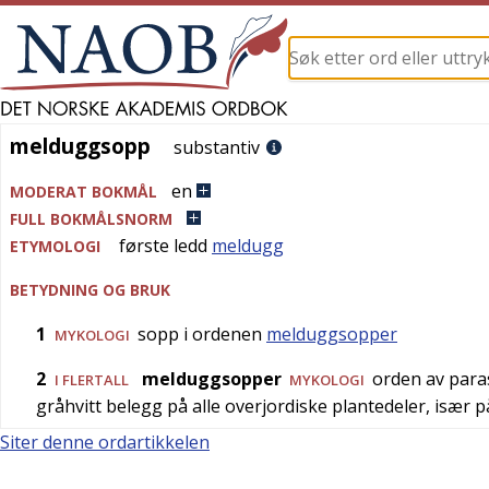
melduggsopp
melduggsopp
substantiv
en
MODERAT BOKMÅL
FULL BOKMÅLSNORM
første ledd
meldugg
ETYMOLOGI
BETYDNING OG BRUK
1
sopp i ordenen
melduggsopper
MYKOLOGI
2
melduggsopper
orden av paras
I FLERTALL
MYKOLOGI
gråhvitt belegg på alle overjordiske plantedeler, især 
Siter denne ordartikkelen