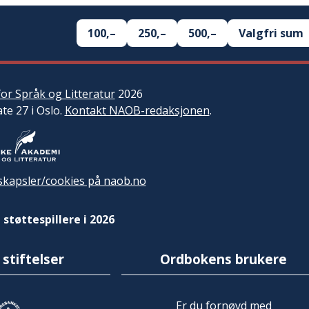
100,–
250,–
500,–
Valgfri sum
or Språk og Litteratur
2026
ate 27 i Oslo.
Kontakt NAOB-redaksjonen
.
kapsler/cookies på naob.no
 støttespillere i 2026
 stiftelser
Ordbokens brukere
Er du fornøyd med