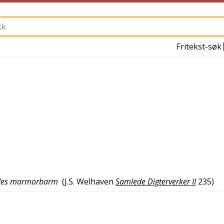
Fritekst-søk
endes marmorbarm
(
J.S. Welhaven
Samlede Digterverker II
235
)