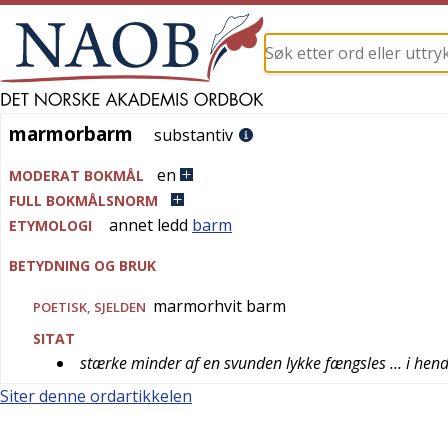
marmorbarm
marmorbarm
substantiv
en
MODERAT BOKMÅL
FULL BOKMÅLSNORM
annet ledd
barm
ETYMOLOGI
BETYDNING OG BRUK
marmorhvit barm
POETISK
,
SJELDEN
SITAT
stærke minder af en svunden lykke fængsles … i h
Siter denne ordartikkelen