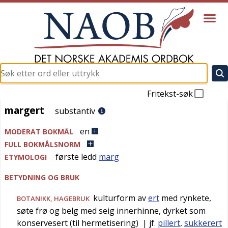
Fritekst-søk
margert
margert
substantiv
en
MODERAT BOKMÅL
FULL BOKMÅLSNORM
første ledd
marg
ETYMOLOGI
BETYDNING OG BRUK
kulturform av
ert
med rynkete,
BOTANIKK
,
HAGEBRUK
søte frø og belg med seig innerhinne, dyrket som
konservesert (til hermetisering)
| jf.
pillert
,
sukkerert