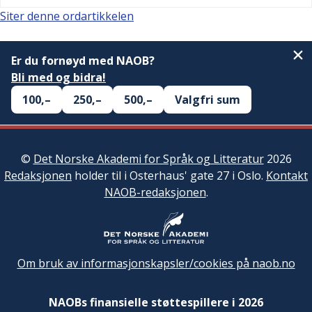
Siter denne ordartikkelen
Er du fornøyd med NAOB?
Bli med og bidra!
100,–
250,–
500,–
Valgfri sum
©
Det Norske Akademi for Språk og Litteratur
2026
Redaksjonen
holder til i Osterhaus' gate 27 i Oslo.
Kontakt
NAOB-redaksjonen
.
Om bruk av informasjonskapsler/cookies på naob.no
NAOBs finansielle støttespillere i 2026