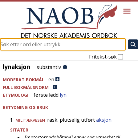
Fritekst-søk
lynaksjon
lynaksjon
substantiv
en
MODERAT BOKMÅL
FULL BOKMÅLSNORM
første ledd
lyn
ETYMOLOGI
BETYDNING OG BRUK
1
rask, plutselig utført
aksjon
MILITÆRVESEN
SITATER
[motortorpedobåtene] egner seg utmerket til