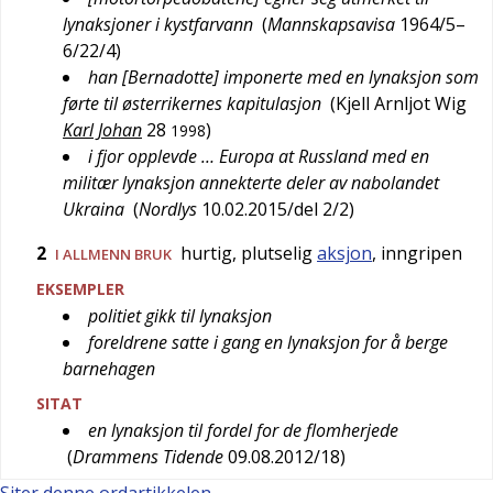
lynaksjoner i kystfarvann
(
Mannskapsavisa
1964/5–
6/22/4
)
han [Bernadotte] imponerte med en lynaksjon som
førte til østerrikernes kapitulasjon
(
Kjell Arnljot Wig
Karl Johan
28
)
1998
i fjor opplevde … Europa at Russland med en
militær lynaksjon annekterte deler av nabolandet
Ukraina
(
Nordlys
10.02.2015/del 2/2
)
2
hurtig, plutselig
aksjon
, inngripen
I ALLMENN BRUK
EKSEMPLER
politiet gikk til lynaksjon
foreldrene satte i gang en lynaksjon for å berge
barnehagen
SITAT
en lynaksjon til fordel for de flomherjede
(
Drammens Tidende
09.08.2012/18
)