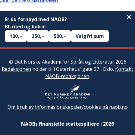
Siter denne ordartikkelen
Er du fornøyd med NAOB?
Bli med og bidra!
100,–
250,–
500,–
Valgfri sum
©
Det Norske Akademi for Språk og Litteratur
2026
Redaksjonen
holder til i Osterhaus' gate 27 i Oslo.
Kontakt
NAOB-redaksjonen
.
Om bruk av informasjonskapsler/cookies på naob.no
NAOBs finansielle støttespillere i 2026