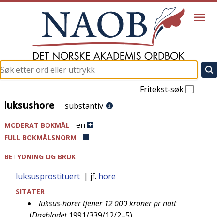
Fritekst-søk
luksushore
luksushore
substantiv
en
MODERAT BOKMÅL
FULL BOKMÅLSNORM
BETYDNING OG BRUK
luksusprostituert
| jf.
hore
SITATER
luksus-horer tjener 12 000 kroner pr natt
(
Dagbladet
1991/339/12/2–5
)