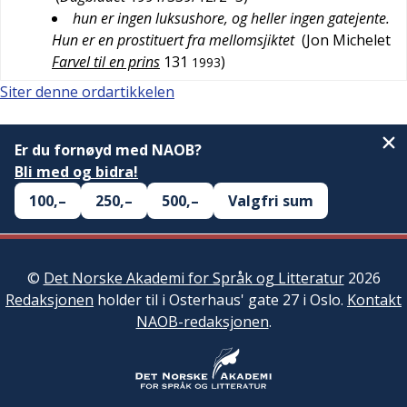
hun er ingen luksushore, og heller ingen gatejente.
Hun er en prostituert fra mellomsjiktet
(
Jon Michelet
Farvel til en prins
131
)
1993
Siter denne ordartikkelen
Er du fornøyd med NAOB?
Bli med og bidra!
100,–
250,–
500,–
Valgfri sum
©
Det Norske Akademi for Språk og Litteratur
2026
Redaksjonen
holder til i Osterhaus' gate 27 i Oslo.
Kontakt
NAOB-redaksjonen
.