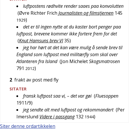
luftpostens rødhvite render saaes paa konvolutten
(
Øvre Richter Frich
Journalisten og filmstjernen
145
)
1929
det er til ingen nytte at du kaster bort penger paa
luftpost, brevene kommer ikke fortere frem for det
(
Knut Hamsuns brev VI
35
)
jeg har hørt at det kan være mulig å sende brev til
England som luftpost med militærfly som skal over
Atlanteren fra Island
(
Jon Michelet
Skogsmatrosen
791
)
2012
2
frakt av post med fly
SITATER
fransk luftpost saa vi, – det var gøi
(
Fluesoppen
1911/9
)
jeg sendte alt med luftpost og rekommandert
(
Per
Imerslund
Videre i passgang
132
)
1944
Siter denne ordartikkelen