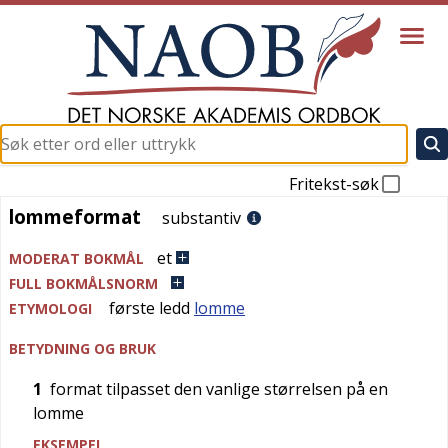
Fritekst-søk
lommeformat
lommeformat
substantiv
et
MODERAT BOKMÅL
FULL BOKMÅLSNORM
første ledd
lomme
ETYMOLOGI
BETYDNING OG BRUK
1
format tilpasset den vanlige størrelsen på en
lomme
EKSEMPEL