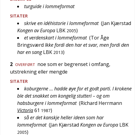
turguide i lommeformat
SITATER
skrive en idéhistorie i lommeformat
(
Jan Kjærstad
Kongen av Europa
LBK
)
2005
et verdenskart i lommeformat
(
Tor Åge
Bringsværd
Ikke fordi den har et svar, men fordi den
har en sang
LBK
)
2013
2
noe som er begrenset i omfang,
OVERFØRT
utstrekning eller mengde
SITATER
koburgerne … hadde øye for et godt parti. I krokene
ble det snakket om kongelig stutteri – og om
habsburgere i lommeformat
(
Richard Herrmann
Victoria
61
)
1987
så er det kanskje heller ideen som har
lommeformat
(
Jan Kjærstad
Kongen av Europa
LBK
)
2005