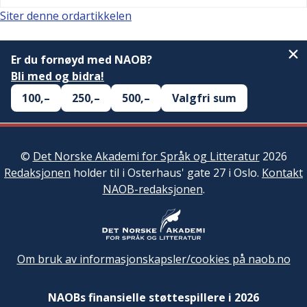
Siter denne ordartikkelen
Er du fornøyd med NAOB?
Bli med og bidra!
100,–
250,–
500,–
Valgfri sum
©
Det Norske Akademi for Språk og Litteratur
2026
Redaksjonen
holder til i Osterhaus' gate 27 i Oslo.
Kontakt
NAOB-redaksjonen
.
Om bruk av informasjonskapsler/cookies på naob.no
NAOBs finansielle støttespillere i 2026