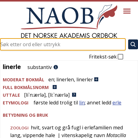
Fritekst-søk
linerle
linerle
substantiv
en
;
linerlen
,
linerler
MODERAT BOKMÅL
FULL BOKMÅLSNORM
[li`n:ærlə]
,
[li:`nærlə]
UTTALE
første ledd trolig til
lin
; annet ledd
erle
ETYMOLOGI
BETYDNING OG BRUK
hvit, svart og grå fugl i erlefamilien med
ZOOLOGI
lang, vippende hale
| vitenskapelig navn
Motacilla