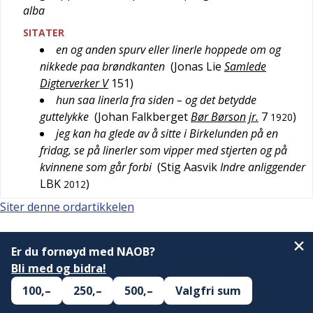
alba
SITATER
en og anden spurv eller linerle hoppede om og
nikkede paa brøndkanten
(
Jonas Lie
Samlede
Digterverker V
151
)
hun saa linerla fra siden – og det betydde
guttelykke
(
Johan Falkberget
Bør Børson jr.
7
)
1920
jeg kan ha glede av å sitte i Birkelunden på en
fridag, se på linerler som vipper med stjerten og på
kvinnene som går forbi
(
Stig Aasvik
Indre anliggender
LBK
)
2012
Siter denne ordartikkelen
Er du fornøyd med NAOB?
Bli med og bidra!
100,–
250,–
500,–
Valgfri sum