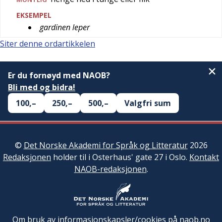
EKSEMPEL
gardinen leper
Siter denne ordartikkelen
Er du fornøyd med NAOB?
Bli med og bidra!
100,–
250,–
500,–
Valgfri sum
©
Det Norske Akademi for Språk og Litteratur
2026
Redaksjonen
holder til i Osterhaus' gate 27 i Oslo.
Kontakt
NAOB-redaksjonen
.
Om bruk av informasjonskapsler/cookies på naob.no