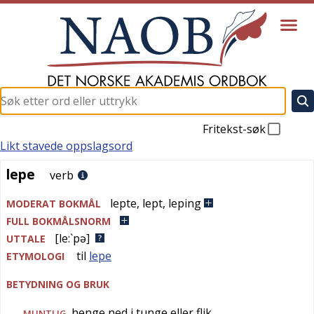
Fritekst-søk
Likt stavede oppslagsord
lepe
lepe
verb
lepte
,
lept
,
leping
MODERAT BOKMÅL
FULL BOKMÅLSNORM
[le:`pə]
UTTALE
til
lepe
ETYMOLOGI
BETYDNING OG BRUK
henge ned i tunge eller flik
MUNTLIG