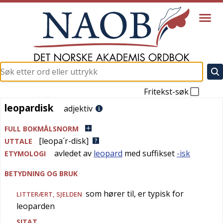
Fritekst-søk
leopardisk
leopardisk
adjektiv
FULL BOKMÅLSNORM
[leopa´r-disk]
UTTALE
avledet av
leopard
med suffikset
-isk
ETYMOLOGI
BETYDNING OG BRUK
som hører til, er typisk for
LITTERÆRT
,
SJELDEN
leoparden
SITAT