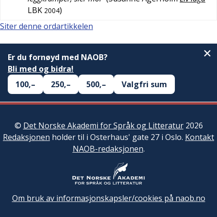
LBK
)
2004
Siter denne ordartikkelen
Er du fornøyd med NAOB?
Bli med og bidra!
100,–
250,–
500,–
Valgfri sum
©
Det Norske Akademi for Språk og Litteratur
2026
Redaksjonen
holder til i Osterhaus' gate 27 i Oslo.
Kontakt
NAOB-redaksjonen
.
Om bruk av informasjonskapsler/cookies på naob.no