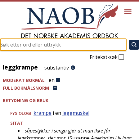
Fritekst-søk
leggkrampe
leggkrampe
substantiv
en
MODERAT BOKMÅL
FULL BOKMÅLSNORM
BETYDNING OG BRUK
krampe
i en
leggmuskel
FYSIOLOGI
SITAT
såpestykker i senga gjør at man ikke får
leggkramper, sier mor
(
Susanne Agerholm
Liv laga