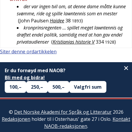
der var ingen tvil om, at denne dame måtte kunne
svømme, ride og spille lawntennis som en mester
(
John Paulsen
Haidee
38
)
1893
kronprinsregenten … spillet meget lawntennis og
drøftet endel politik, samtidig med at han gav endel
privataudienser
(
Kristianias historie V
334
)
1928
Siter denne ordartikkelen
Er du fornøyd med NAOB?
Bli med og bidra!
100,–
250,–
500,–
Valgfri sum
©
Det Norske Akademi for Språk og Litteratur
2026
Redaksjonen
holder til i Osterhaus' gate 27 i Oslo.
Kontakt
NAOB-redaksjonen
.