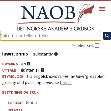
Fritekst-søk
lawntennis
lawntennis
substantiv
en
BØYNING
[lå:´ntenis]
UTTALE
fra
engelsk
lawn tennis
, av
lawn
'
gressplen,
ETYMOLOGI
gressgrodd plass
' og
tennis
, se
tennis
BETYDNING OG BRUK
tennis
FORELDET
SITATER