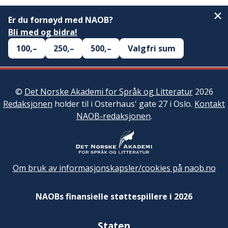
Er du fornøyd med NAOB?
Bli med og bidra!
100,–
250,–
500,–
Valgfri sum
©
Det Norske Akademi for Språk og Litteratur
2026
Redaksjonen
holder til i Osterhaus' gate 27 i Oslo.
Kontakt
NAOB-redaksjonen
.
Om bruk av informasjonskapsler/cookies på naob.no
NAOBs finansielle støttespillere i 2026
Staten