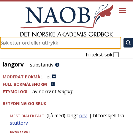
Fritekst-søk
langorv
langorv
substantiv
et
MODERAT BOKMÅL
FULL BOKMÅLSNORM
av
norrønt
langorf
ETYMOLOGI
BETYDNING OG BRUK
(ljå med) langt
orv
| til forskjell fra
MEST
DIALEKTALT
stuttorv
EKSEMPEL