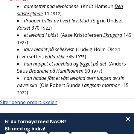
aarenettet paa løvbladene
(
Knut Hamsun
Den
sidste glæde
11
)
1912
draaper trillet av hvert løvsblad
(
Sigrid Undset
Korset
370
)
1922
et løvblad i blåst
(
Aase Kristofersen
Skrugard
145
)
1927
lauv-bladet på seljekvist
(
Ludvig Holm-Olsen
(oversetter)
Edda-dikt
345
)
1975
hun nappet et lauvblad og tygget på det
(
Anders
Saus
Brødrene på Hundholmen
50
)
1977
han hadde fått et vått løvblad over tuppen av sin
høyre sko
(
Ole Robert Sunde
Langsom marmor
115
)
2022
Siter denne ordartikkelen
Er du fornøyd med NAOB?
Bli med og bidra!