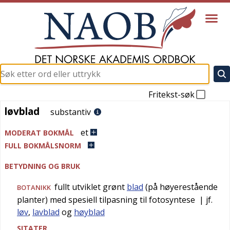
Fritekst-søk
løvblad
løvblad
substantiv
et
MODERAT BOKMÅL
FULL BOKMÅLSNORM
BETYDNING OG BRUK
fullt utviklet grønt
blad
(på høyerestående
BOTANIKK
planter) med spesiell tilpasning til fotosyntese
| jf.
løv
,
lavblad
og
høyblad
SITATER