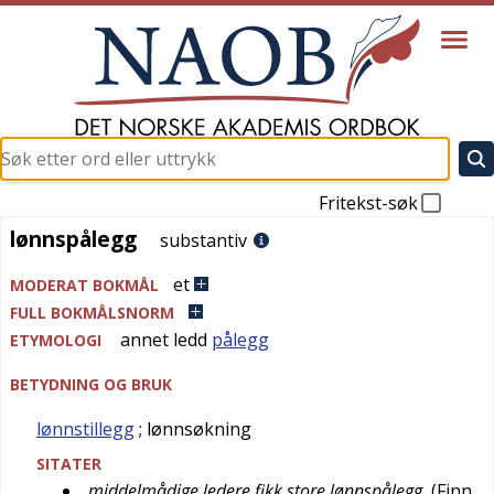
Fritekst-søk
lønnspålegg
lønnspålegg
substantiv
et
MODERAT BOKMÅL
FULL BOKMÅLSNORM
annet ledd
pålegg
ETYMOLOGI
BETYDNING OG BRUK
lønnstillegg
; lønnsøkning
SITATER
middelmådige ledere fikk store lønnspålegg
(
Finn