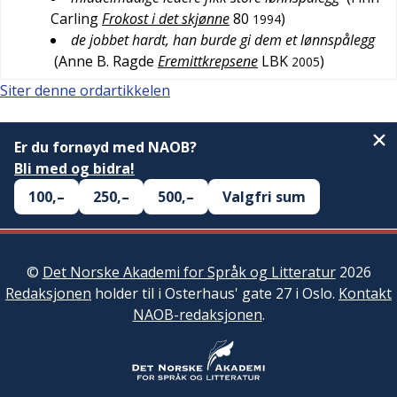
Carling
Frokost i det skjønne
80
)
1994
de jobbet hardt, han burde gi dem et lønnspålegg
(
Anne B. Ragde
Eremittkrepsene
LBK
)
2005
Siter denne ordartikkelen
Er du fornøyd med NAOB?
Bli med og bidra!
100,–
250,–
500,–
Valgfri sum
©
Det Norske Akademi for Språk og Litteratur
2026
Redaksjonen
holder til i Osterhaus' gate 27 i Oslo.
Kontakt
NAOB-redaksjonen
.