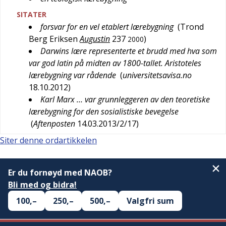
SITATER
forsvar for en vel etablert lærebygning
(
Trond
Berg Eriksen
Augustin
237
)
2000
Darwins lære representerte et brudd med hva som
var god latin på midten av 1800-tallet. Aristoteles
lærebygning var rådende
(
universitetsavisa.no
18.10.2012
)
Karl Marx … var grunnleggeren av den teoretiske
lærebygning for den sosialistiske bevegelse
(
Aftenposten
14.03.2013/2/17
)
Siter denne ordartikkelen
Er du fornøyd med NAOB?
Bli med og bidra!
100,–
250,–
500,–
Valgfri sum