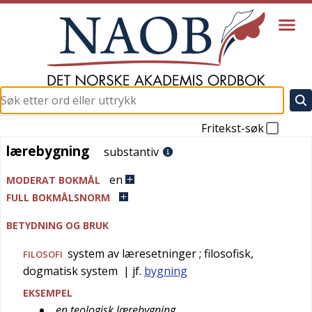
Fritekst-søk
lærebygning
lærebygning
substantiv
en
MODERAT BOKMÅL
FULL BOKMÅLSNORM
BETYDNING OG BRUK
system av læresetninger
; filosofisk,
FILOSOFI
dogmatisk system
| jf.
bygning
EKSEMPEL
en teologisk lærebygning