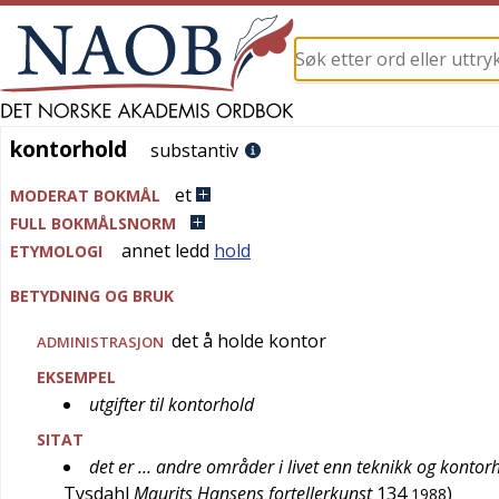
kontorhold
kontorhold
substantiv
et
MODERAT BOKMÅL
FULL BOKMÅLSNORM
annet ledd
hold
ETYMOLOGI
BETYDNING OG BRUK
det å holde kontor
ADMINISTRASJON
EKSEMPEL
utgifter til kontorhold
SITAT
det er … andre områder i livet enn teknikk og kontor
Tysdahl
Maurits Hansens fortellerkunst
134
)
1988