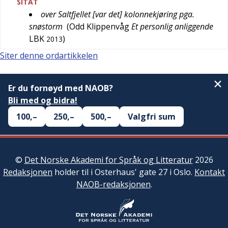
SITAT
over Saltfjellet [var det] kolonnekjøring pga.
snøstorm
(
Odd Klippenvåg
Et personlig anliggende
LBK
)
2013
Siter denne ordartikkelen
Er du fornøyd med NAOB?
Bli med og bidra!
100,–
250,–
500,–
Valgfri sum
©
Det Norske Akademi for Språk og Litteratur
2026
Redaksjonen
holder til i Osterhaus' gate 27 i Oslo.
Kontakt
NAOB-redaksjonen
.