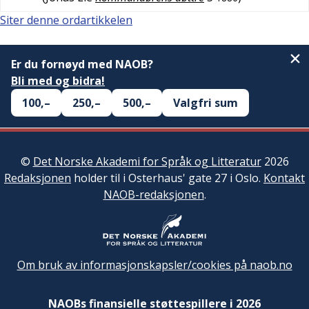
Siter denne ordartikkelen
Er du fornøyd med NAOB?
Bli med og bidra!
100,–
250,–
500,–
Valgfri sum
©
Det Norske Akademi for Språk og Litteratur
2026
Redaksjonen
holder til i Osterhaus' gate 27 i Oslo.
Kontakt
NAOB-redaksjonen
.
Om bruk av informasjonskapsler/cookies på naob.no
NAOBs finansielle støttespillere i 2026