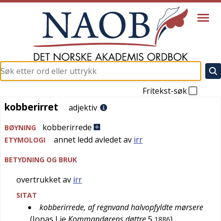
Fritekst-søk
kobberirret
kobberirret
adjektiv
kobberirrede
BØYNING
annet ledd avledet av
irr
ETYMOLOGI
BETYDNING OG BRUK
overtrukket av
irr
SITAT
kobberirrede, af regnvand halvopfyldte mørsere
(
Jonas Lie
Kommandørens døttre
5
)
1886