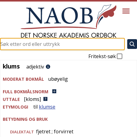
Fritekst-søk
klums
klums
adjektiv
ubøyelig
MODERAT BOKMÅL
FULL BOKMÅLSNORM
[kloms]
UTTALE
til
klumse
ETYMOLOGI
BETYDNING OG BRUK
fjetret
; forvirret
DIALEKTALT