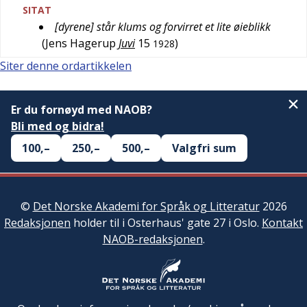
SITAT
[dyrene] står klums og forvirret et lite øieblikk
(
Jens Hagerup
Juvi
15
)
1928
Siter denne ordartikkelen
Er du fornøyd med NAOB?
Bli med og bidra!
100,–
250,–
500,–
Valgfri sum
©
Det Norske Akademi for Språk og Litteratur
2026
Redaksjonen
holder til i Osterhaus' gate 27 i Oslo.
Kontakt
NAOB-redaksjonen
.