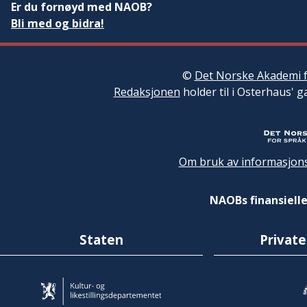
Er du fornøyd med NAOB?
Bli med og bidra!
©
Det Norske Akademi f
Redaksjonen
holder til i Osterhaus' g
Om bruk av informasjons
NAOBs finansielle
Staten
Private