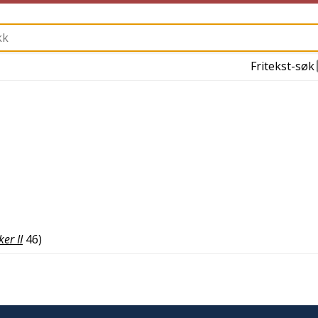
Fritekst-søk
er II
46
)