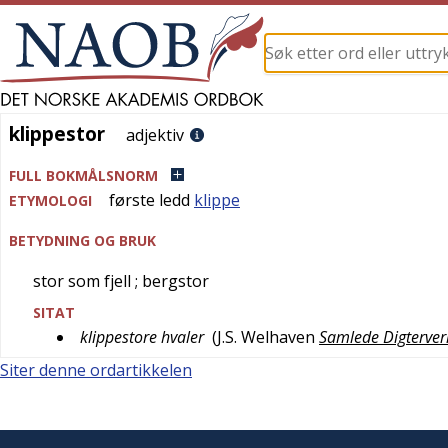
klippestor
klippestor
adjektiv
FULL BOKMÅLSNORM
første ledd
klippe
ETYMOLOGI
BETYDNING OG BRUK
stor som fjell
; bergstor
SITAT
klippestore hvaler
(
J.S. Welhaven
Samlede Digterverk
Siter denne ordartikkelen