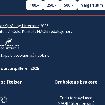
100,–
250,–
500,–
Valgfri sum
or Språk og Litteratur
2026
ate 27 i Oslo.
Kontakt NAOB-redaksjonen
.
kapsler/cookies på naob.no
 støttespillere i 2026
 stiftelser
Ordbokens brukere
Er du fornøyd med
NAOB? Store og små