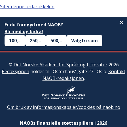
Siter denne ordartikkelen
Er du fornøyd med NAOB?
Bli med og bidra!
100,–
250,–
500,–
Valgfri sum
©
Det Norske Akademi for Språk og Litteratur
2026
Redaksjonen
holder til i Osterhaus' gate 27 i Oslo.
Kontakt
NAOB-redaksjonen
.
Om bruk av informasjonskapsler/cookies på naob.no
NAOBs finansielle støttespillere i 2026