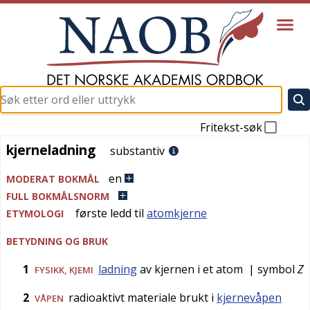
Fritekst-søk
kjerneladning
kjerneladning
substantiv
en
MODERAT BOKMÅL
FULL BOKMÅLSNORM
første ledd til
atomkjerne
ETYMOLOGI
BETYDNING OG BRUK
1
ladning
av kjernen i et atom
| symbol
Z
FYSIKK
,
KJEMI
2
radioaktivt materiale brukt i
kjernevåpen
VÅPEN