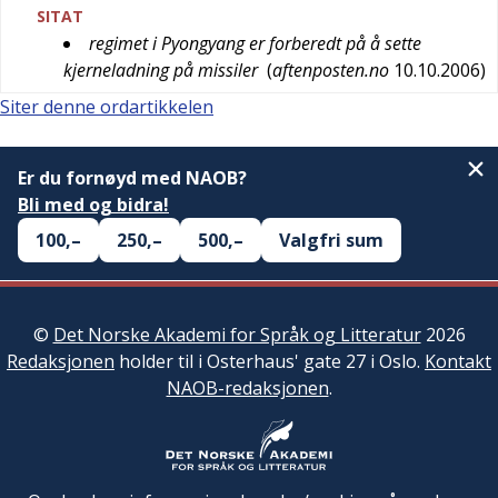
SITAT
regimet i Pyongyang er forberedt på å sette
kjerneladning på missiler
(
aftenposten.no
10.10.2006
)
Siter denne ordartikkelen
Er du fornøyd med NAOB?
Bli med og bidra!
100,–
250,–
500,–
Valgfri sum
©
Det Norske Akademi for Språk og Litteratur
2026
Redaksjonen
holder til i Osterhaus' gate 27 i Oslo.
Kontakt
NAOB-redaksjonen
.