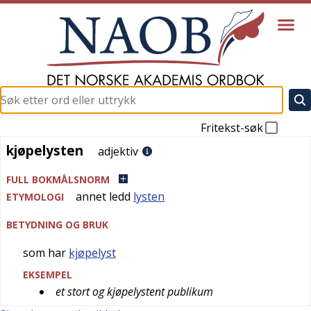
Fritekst-søk
kjøpelysten
kjøpelysten
adjektiv
FULL BOKMÅLSNORM
annet ledd
lysten
ETYMOLOGI
BETYDNING OG BRUK
som har
kjøpelyst
EKSEMPEL
et stort og kjøpelystent publikum