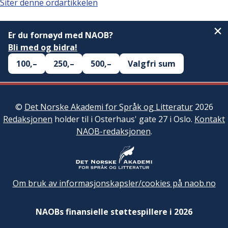
Siter denne ordartikkelen
Er du fornøyd med NAOB?
Bli med og bidra!
100,–
250,–
500,–
Valgfri sum
©
Det Norske Akademi for Språk og Litteratur
2026
Redaksjonen
holder til i Osterhaus' gate 27 i Oslo.
Kontakt
NAOB-redaksjonen
.
Om bruk av informasjonskapsler/cookies på naob.no
NAOBs finansielle støttespillere i 2026