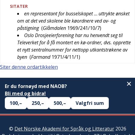
SITATER
en representant for busselskapet … uttrykte ønsket
om at det ved skolene ble køordnere ved av- og
påstigning
(
Glåmdalen
1969/241/10/7
)
Oslo Drosjeeierforening har nu henvendt seg til
Televerket for å få montert en kø-ordner, dvs. opprette
et nytt sentralnummer for nettopp utkantstrøkene av
byen
(
Farmand
1971/4/11/1
)
Siter denne ordartikkelen
Er du fornøyd med NAOB?
Bli med og bidra!
100,–
250,–
500,–
Valgfri sum
©
Det Norske Akademi for Språk og Litteratur
2026