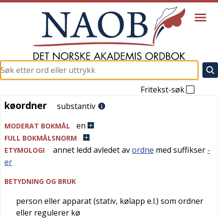
Fritekst-søk
køordner
køordner
substantiv
en
MODERAT BOKMÅL
FULL BOKMÅLSNORM
annet ledd avledet av
ordne
med suffikser
-
ETYMOLOGI
er
BETYDNING OG BRUK
person eller apparat (stativ, kølapp e.l.) som ordner
eller regulerer kø