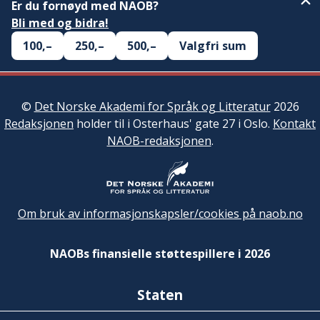
Er du fornøyd med NAOB?
Bli med og bidra!
100,–
250,–
500,–
Valgfri sum
©
Det Norske Akademi for Språk og Litteratur
2026
Redaksjonen
holder til i Osterhaus' gate 27 i Oslo.
Kontakt
NAOB-redaksjonen
.
Om bruk av informasjonskapsler/cookies på naob.no
NAOBs finansielle støttespillere i 2026
Staten