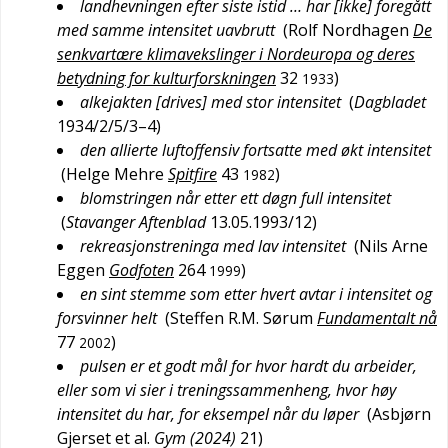
landhevningen efter siste istid … har [ikke] foregått
med samme intensitet uavbrutt
(
Rolf Nordhagen
De
senkvartære klimavekslinger i Nordeuropa og deres
betydning for kulturforskningen
32
)
1933
alkejakten [drives] med stor intensitet
(
Dagbladet
1934/2/5/3–4
)
den allierte luftoffensiv fortsatte med økt intensitet
(
Helge Mehre
Spitfire
43
)
1982
blomstringen når etter ett døgn full intensitet
(
Stavanger Aftenblad
13.05.1993/12
)
rekreasjonstreninga med lav intensitet
(
Nils Arne
Eggen
Godfoten
264
)
1999
en sint stemme som etter hvert avtar i intensitet og
forsvinner helt
(
Steffen R.M. Sørum
Fundamentalt nå
77
)
2002
pulsen er et godt mål for hvor hardt du arbeider,
eller som vi sier i treningssammenheng, hvor høy
intensitet du har, for eksempel når du løper
(
Asbjørn
Gjerset et al.
Gym (2024)
21
)