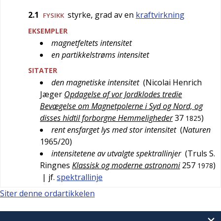
2.1
styrke, grad av en
kraftvirkning
FYSIKK
EKSEMPLER
magnetfeltets intensitet
en partikkelstrøms intensitet
SITATER
den magnetiske intensitet
(
Nicolai Henrich
Jæger
Opdagelse af vor Jordklodes tredie
Bevægelse om Magnetpolerne i Syd og Nord, og
disses hidtil forborgne Hemmeligheder
37
)
1825
rent ensfarget lys med stor intensitet
(
Naturen
1965/20
)
intensitetene av utvalgte spektrallinjer
(
Truls S.
Ringnes
Klassisk og moderne astronomi
257
)
1978
| jf.
spektrallinje
Siter denne ordartikkelen