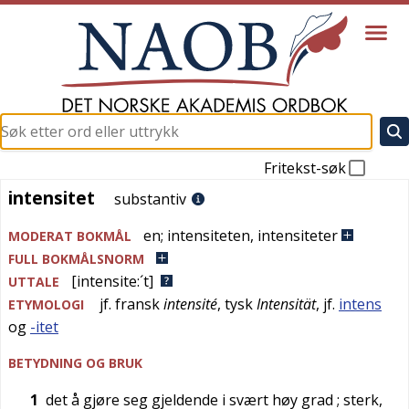
Fritekst-søk
intensitet
intensitet
substantiv
en
;
intensiteten
,
intensiteter
MODERAT BOKMÅL
FULL BOKMÅLSNORM
[intensite:´t]
UTTALE
jf.
fransk
intensité
,
tysk
Intensität
, jf.
intens
ETYMOLOGI
og
-itet
BETYDNING OG BRUK
1
det å gjøre seg gjeldende i svært høy grad
; sterk,