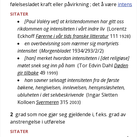
følelsesladet kraft eller påvirkning
; det å være
intens
SITATER
[Paul Valéry vet] at kristendommen har gitt oss
rikdommen og intensiteten i vårt indre liv
(
Lorentz
Eckhoff
Førerne i vår tids franske litteratur
111
)
1928
en overbevisning som nærmer sig martyriets
intensitet
(
Morgenbladet
1934/293/2/2
)
[han] merket hvordan intensiteten i [det religiøse]
møtet snek seg inn på ham
(
Tor Edvin Dahl
Døden
gir tilbake
49
)
1999
han savner selvsagt intensiteten fra de første
bøkene, hengivelsen, innlevelsen, hensynsløsheten,
ubluheten i det selvbeskrivende
(
Ingar Sletten
Kolloen
Svermeren
315
)
2003
2
grad som noe gjør seg gjeldende i, f.eks. grad av
anstrengelse i utførelse
SITATER