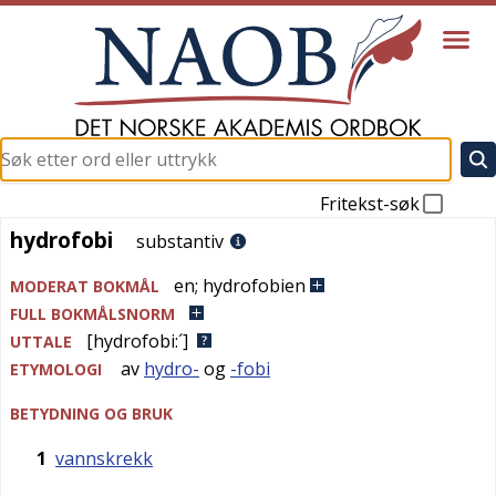
Fritekst-søk
hydrofobi
hydrofobi
substantiv
en
;
hydrofobien
MODERAT BOKMÅL
FULL BOKMÅLSNORM
[hydrofobi:´]
UTTALE
av
hydro-
og
-fobi
ETYMOLOGI
BETYDNING OG BRUK
1
vannskrekk