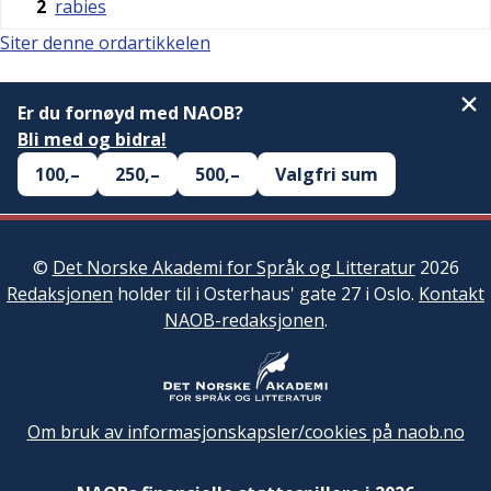
2
rabies
Siter denne ordartikkelen
Er du fornøyd med NAOB?
Bli med og bidra!
100,–
250,–
500,–
Valgfri sum
©
Det Norske Akademi for Språk og Litteratur
2026
Redaksjonen
holder til i Osterhaus' gate 27 i Oslo.
Kontakt
NAOB-redaksjonen
.
Om bruk av informasjonskapsler/cookies på naob.no