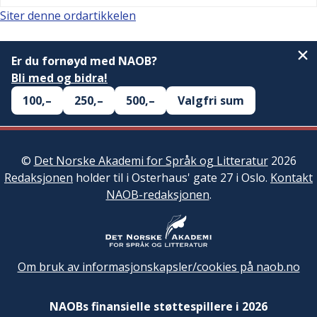
Siter denne ordartikkelen
Er du fornøyd med NAOB?
Bli med og bidra!
100,–
250,–
500,–
Valgfri sum
©
Det Norske Akademi for Språk og Litteratur
2026
Redaksjonen
holder til i Osterhaus' gate 27 i Oslo.
Kontakt
NAOB-redaksjonen
.
Om bruk av informasjonskapsler/cookies på naob.no
NAOBs finansielle støttespillere i 2026