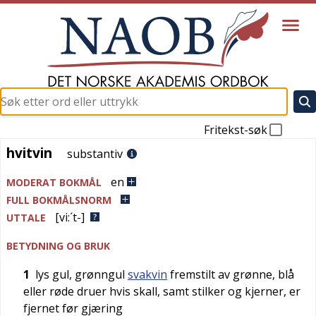
Fritekst-søk
hvitvin
hvitvin
substantiv
en
MODERAT BOKMÅL
FULL BOKMÅLSNORM
[vi:´t-]
UTTALE
BETYDNING OG BRUK
1
lys gul, grønngul
svakvin
fremstilt av grønne, blå
eller røde druer hvis skall, samt stilker og kjerner, er
fjernet før gjæring