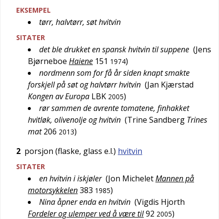
EKSEMPEL
tørr, halvtørr, søt hvitvin
SITATER
det ble drukket en spansk hvitvin til suppene
(
Jens
Bjørneboe
Haiene
151
)
1974
nordmenn som for få år siden knapt smakte
forskjell på søt og halvtørr hvitvin
(
Jan Kjærstad
Kongen av Europa
LBK
)
2005
rør sammen de avrente tomatene, finhakket
hvitløk, olivenolje og hvitvin
(
Trine Sandberg
Trines
mat
206
)
2013
2
porsjon (flaske, glass e.l.)
hvitvin
SITATER
en hvitvin i iskjøler
(
Jon Michelet
Mannen på
motorsykkelen
383
)
1985
Nina åpner enda en hvitvin
(
Vigdis Hjorth
Fordeler og ulemper ved å være til
92
)
2005