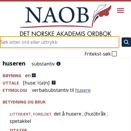
Fritekst-søk
huseren
huseren
substantiv
en
BØYNING
[huse:´r(ə)n]
UTTALE
verbalsubstantiv til
husere
ETYMOLOGI
BETYDNING OG BRUK
det å husere
; (hus)bråk
;
LITTERÆRT
,
FORELDET
spetakkel
SITATER