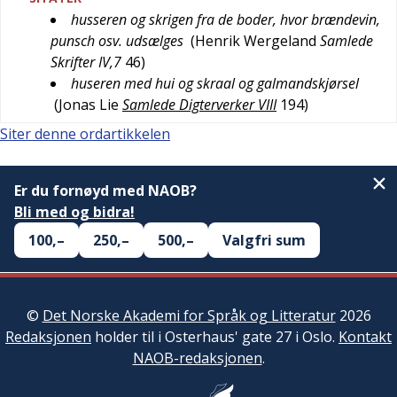
husseren og skrigen fra de boder, hvor brændevin,
punsch osv. udsælges
(
Henrik Wergeland
Samlede
Skrifter IV,7
46
)
huseren med hui og skraal og galmandskjørsel
(
Jonas Lie
Samlede Digterverker VIII
194
)
Siter denne ordartikkelen
Er du fornøyd med NAOB?
Bli med og bidra!
100,–
250,–
500,–
Valgfri sum
©
Det Norske Akademi for Språk og Litteratur
2026
Redaksjonen
holder til i Osterhaus' gate 27 i Oslo.
Kontakt
NAOB-redaksjonen
.