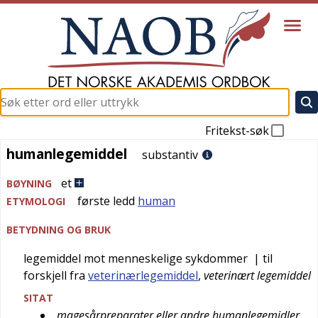
Fritekst-søk
humanlegemiddel
humanlegemiddel
substantiv
et
BØYNING
første ledd
human
ETYMOLOGI
BETYDNING OG BRUK
legemiddel mot menneskelige sykdommer
| til
forskjell fra
veterinærlegemiddel
,
veterinært legemiddel
SITAT
magesårpreparater eller andre humanlegemidler