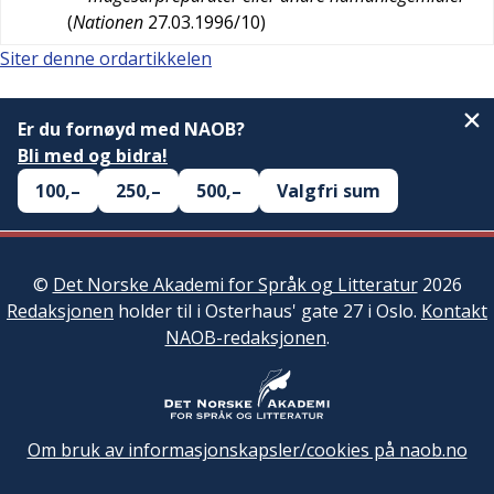
(
Nationen
27.03.1996/10
)
Siter denne ordartikkelen
Er du fornøyd med NAOB?
Bli med og bidra!
100,–
250,–
500,–
Valgfri sum
©
Det Norske Akademi for Språk og Litteratur
2026
Redaksjonen
holder til i Osterhaus' gate 27 i Oslo.
Kontakt
NAOB-redaksjonen
.
Om bruk av informasjonskapsler/cookies på naob.no