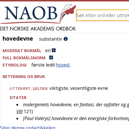
hovedevne
hovedevne
substantiv
en
MODERAT BOKMÅL
FULL BOKMÅLSNORM
første ledd
hoved-
ETYMOLOGI
BETYDNING OG BRUK
viktigste, vesentligste evne
LITTERÆRT
,
SJELDEN
SITATER
malergeniets hovedevne, en fantasi, der opfatter og g
VIII
121
)
[Paul Valérys] hovedevne er den energiske forkortnin
Siter denne ordartikkelen