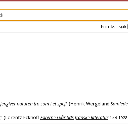
Fritekst-søk
jengiver naturen tro som i et spejl
(
Henrik Wergeland
Samlede 
g
(
Lorentz Eckhoff
Førerne i vår tids franske litteratur
138
1928