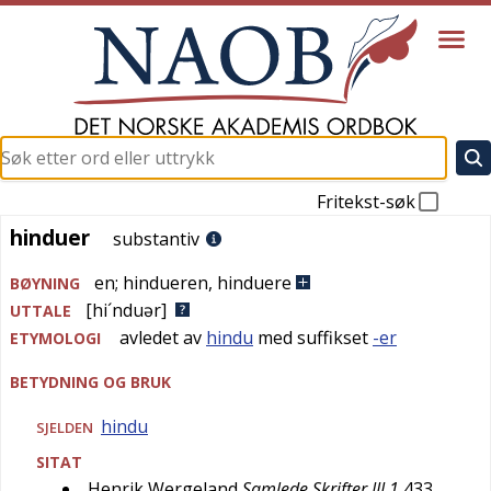
Fritekst-søk
hinduer
hinduer
substantiv
en
;
hindueren
,
hinduere
BØYNING
[hi´nduər]
UTTALE
avledet av
hindu
med suffikset
-er
ETYMOLOGI
BETYDNING OG BRUK
hindu
SJELDEN
SITAT
Henrik Wergeland
Samlede Skrifter III,1
433