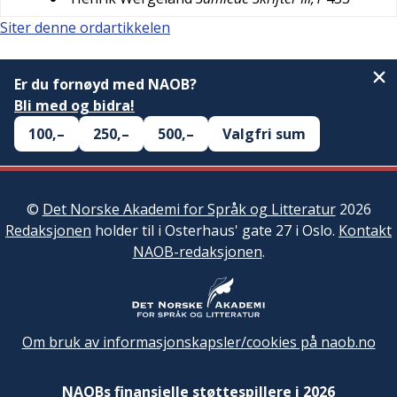
Siter denne ordartikkelen
Er du fornøyd med NAOB?
Bli med og bidra!
100,–
250,–
500,–
Valgfri sum
©
Det Norske Akademi for Språk og Litteratur
2026
Redaksjonen
holder til i Osterhaus' gate 27 i Oslo.
Kontakt
NAOB-redaksjonen
.
Om bruk av informasjonskapsler/cookies på naob.no
NAOBs finansielle støttespillere i 2026