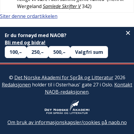
Wergeland
Samlede Skrifter V
342
)
Siter denne ordartikkelen
Er du fornøyd med NAOB?
Bli med og bidra!
100,–
250,–
500,–
Valgfri sum
©
Det Norske Akademi for Språk og Litteratur
2026
Redaksjonen
holder til i Osterhaus' gate 27 i Oslo.
Kontakt
NAOB-redaksjonen
.
Om bruk av informasjonskapsler/cookies på naob.no