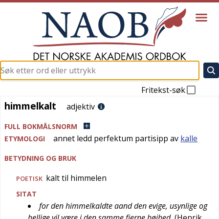
Fritekst-søk
himmelkalt
himmelkalt
adjektiv
FULL BOKMÅLSNORM
annet ledd perfektum partisipp av
kalle
ETYMOLOGI
BETYDNING OG BRUK
kalt til himmelen
POETISK
SITAT
for den himmelkaldte aand den evige, usynlige og
hellige vil være i den samme fjerne høihed
(
Henrik