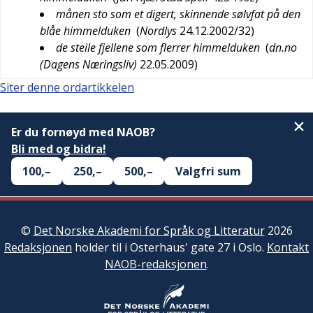
månen sto som et digert, skinnende sølvfat på den
blåe himmelduken
(
Nordlys
24.12.2002/32
)
de steile fjellene som flerrer himmelduken
(
dn.no
(Dagens Næringsliv)
22.05.2009
)
Siter denne ordartikkelen
Er du fornøyd med NAOB?
Bli med og bidra!
100,–
250,–
500,–
Valgfri sum
©
Det Norske Akademi for Språk og Litteratur
2026
Redaksjonen
holder til i Osterhaus' gate 27 i Oslo.
Kontakt
NAOB-redaksjonen
.