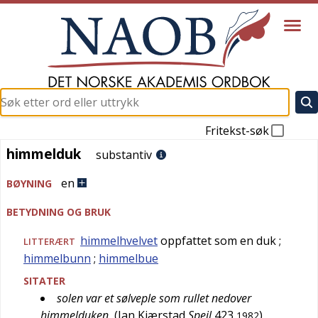
Fritekst-søk
himmelduk
himmelduk
substantiv
en
BØYNING
BETYDNING OG BRUK
himmelhvelvet
oppfattet som en duk
;
LITTERÆRT
himmelbunn
;
himmelbue
SITATER
solen var et sølveple som rullet nedover
himmelduken
(
Jan Kjærstad
Speil
423
)
1982