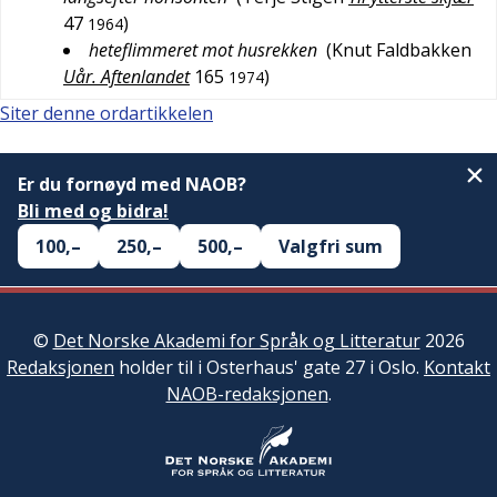
47
)
1964
heteflimmeret mot husrekken
(
Knut Faldbakken
Uår. Aftenlandet
165
)
1974
Siter denne ordartikkelen
Er du fornøyd med NAOB?
Bli med og bidra!
100,–
250,–
500,–
Valgfri sum
©
Det Norske Akademi for Språk og Litteratur
2026
Redaksjonen
holder til i Osterhaus' gate 27 i Oslo.
Kontakt
NAOB-redaksjonen
.