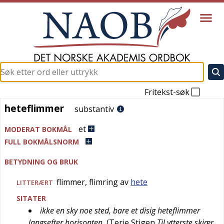
Fritekst-søk
heteflimmer
heteflimmer
substantiv
et
MODERAT BOKMÅL
FULL BOKMÅLSNORM
BETYDNING OG BRUK
flimmer, flimring av
hete
LITTERÆRT
SITATER
ikke en sky noe sted, bare et disig heteflimmer
langsefter horisonten
(
Terje Stigen
Til ytterste skjær