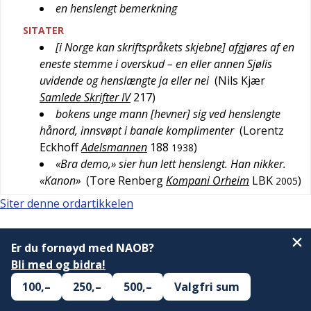
en henslengt bemerkning
SITATER
[i Norge kan skriftspråkets skjebne] afgjøres af en
eneste stemme i overskud – en eller annen Sjølis
uvidende og henslængte ja eller nei
(
Nils Kjær
Samlede Skrifter IV
217
)
bokens unge mann [hevner] sig ved henslengte
hånord, innsvøpt i banale komplimenter
(
Lorentz
Eckhoff
Adelsmannen
188
)
1938
«Bra demo,» sier hun lett henslengt. Han nikker.
«Kanon»
(
Tore Renberg
Kompani Orheim
LBK
)
2005
Siter denne ordartikkelen
Er du fornøyd med NAOB?
Bli med og bidra!
100,–
250,–
500,–
Valgfri sum