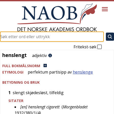
Fritekst-søk
henslengt
henslengt
adjektiv
FULL BOKMÅLSNORM
perfektum partisipp av
henslenge
ETYMOLOGI
BETYDNING OG BRUK
1
slengt skjødesløst, tilfeldig
SITATER
[en] henslengt cigarett
(
Morgenbladet
1932/380/1/4
)