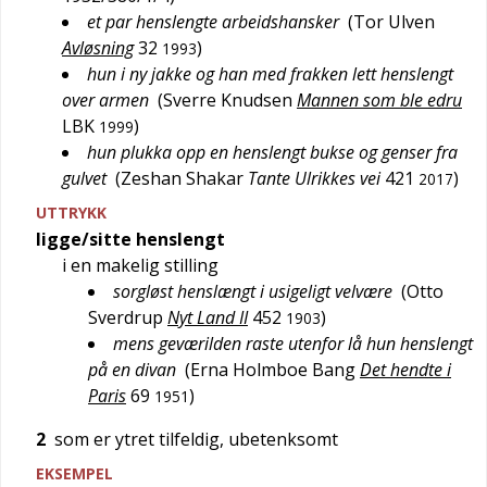
et par henslengte arbeidshansker
(
Tor Ulven
Avløsning
32
)
1993
hun i ny jakke og han med frakken lett henslengt
over armen
(
Sverre Knudsen
Mannen som ble edru
LBK
)
1999
hun plukka opp en henslengt bukse og genser fra
gulvet
(
Zeshan Shakar
Tante Ulrikkes vei
421
)
2017
UTTRYKK
ligge/sitte henslengt
i en makelig stilling
sorgløst henslængt i usigeligt velvære
(
Otto
Sverdrup
Nyt Land II
452
)
1903
mens geværilden raste utenfor lå hun henslengt
på en divan
(
Erna Holmboe Bang
Det hendte i
Paris
69
)
1951
2
som er ytret tilfeldig, ubetenksomt
EKSEMPEL