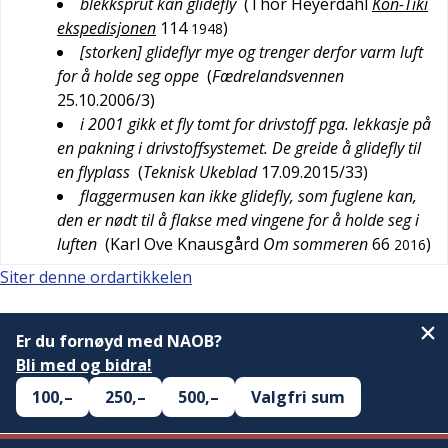
blekksprut kan glidefly
(
Thor Heyerdahl
Kon-Tiki
ekspedisjonen
114
)
1948
[storken] glideflyr mye og trenger derfor varm luft
for å holde seg oppe
(
Fædrelandsvennen
25.10.2006/3
)
i 2001 gikk et fly tomt for drivstoff pga. lekkasje på
en pakning i drivstoffsystemet. De greide å glidefly til
en flyplass
(
Teknisk Ukeblad
17.09.2015/33
)
flaggermusen kan ikke glidefly, som fuglene kan,
den er nødt til å flakse med vingene for å holde seg i
luften
(
Karl Ove Knausgård
Om sommeren
66
)
2016
Siter denne ordartikkelen
Er du fornøyd med NAOB?
Bli med og bidra!
100,–
250,–
500,–
Valgfri sum