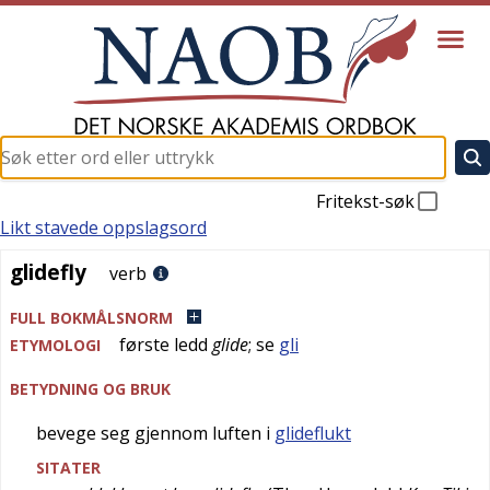
Fritekst-søk
Likt stavede oppslagsord
glidefly
glidefly
verb
FULL BOKMÅLSNORM
første ledd
glide
; se
gli
ETYMOLOGI
BETYDNING OG BRUK
bevege seg gjennom luften i
glideflukt
SITATER