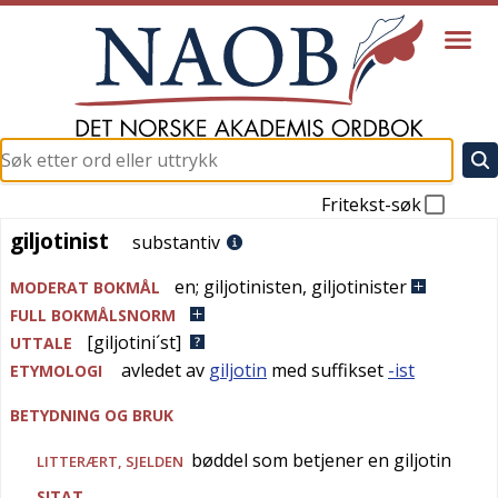
Fritekst-søk
giljotinist
giljotinist
substantiv
en
;
giljotinisten
,
giljotinister
MODERAT BOKMÅL
FULL BOKMÅLSNORM
[giljotini´st]
UTTALE
avledet av
giljotin
med suffikset
-ist
ETYMOLOGI
BETYDNING OG BRUK
bøddel som betjener en giljotin
LITTERÆRT
,
SJELDEN
SITAT