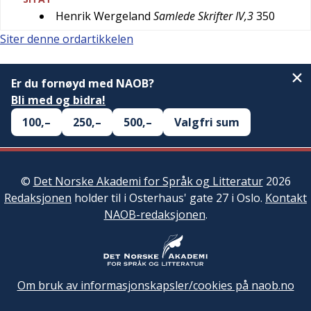
Henrik Wergeland
Samlede Skrifter IV,3
350
Siter denne ordartikkelen
Er du fornøyd med NAOB?
Bli med og bidra!
100,–
250,–
500,–
Valgfri sum
©
Det Norske Akademi for Språk og Litteratur
2026
Redaksjonen
holder til i Osterhaus' gate 27 i Oslo.
Kontakt
NAOB-redaksjonen
.
Om bruk av informasjonskapsler/cookies på naob.no