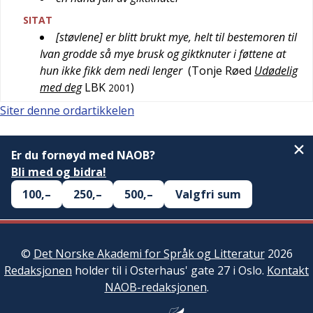
SITAT
[støvlene] er blitt brukt mye, helt til bestemoren til
Ivan grodde så mye brusk og giktknuter i føttene at
hun ikke fikk dem nedi lenger
(
Tonje Røed
Udødelig
med deg
LBK
)
2001
Siter denne ordartikkelen
Er du fornøyd med NAOB?
Bli med og bidra!
100,–
250,–
500,–
Valgfri sum
©
Det Norske Akademi for Språk og Litteratur
2026
Redaksjonen
holder til i Osterhaus' gate 27 i Oslo.
Kontakt
NAOB-redaksjonen
.