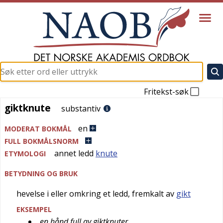
Fritekst-søk
giktknute
giktknute
substantiv
en
MODERAT BOKMÅL
FULL BOKMÅLSNORM
annet ledd
knute
ETYMOLOGI
BETYDNING OG BRUK
hevelse i eller omkring et ledd, fremkalt av
gikt
EKSEMPEL
en hånd full av giktknuter